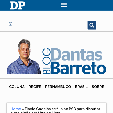
COLUNA
RECIFE
PERNAMBUCO
BRASIL
SOBRE
Home
»
Flávio Gadelha se filia ao PSB para disputar
a reeleição em Abreu e Lima