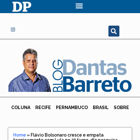
COLUNA
RECIFE
PERNAMBUCO
BRASIL
SOBRE
Home
»
Flávio Bolsonaro cresce e empata
tecnicamente com Lula no 2º turno, diz pesquisa