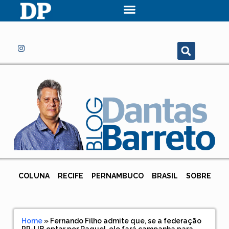
COLUNA
RECIFE
PERNAMBUCO
BRASIL
SOBRE
Home
»
Fernando Filho admite que, se a federação
PP-UB optar por Raquel, ele fará campanha para