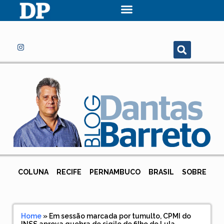
COLUNA
RECIFE
PERNAMBUCO
BRASIL
SOBRE
Home
»
Em sessão marcada por tumulto, CPMI do
INSS aprova quebra de sigilo de filho de Lula