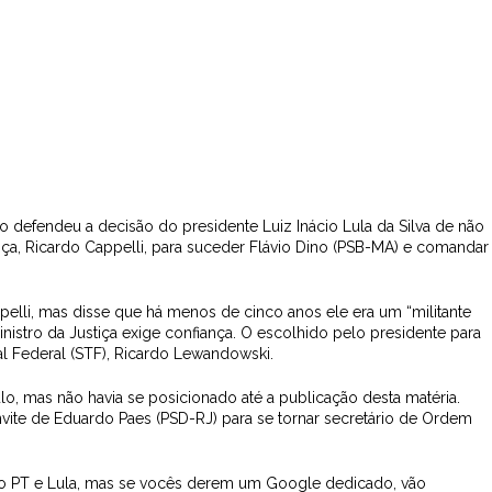
o defendeu a decisão do presidente Luiz Inácio Lula da Silva de não
tiça, Ricardo Cappelli, para suceder Flávio Dino (PSB-MA) e comandar
appelli, mas disse que há menos de cinco anos ele era um “militante
ministro da Justiça exige confiança. O escolhido pelo presidente para
l Federal (STF), Ricardo Lewandowski.
ulo, mas não havia se posicionado até a publicação desta matéria.
ite de Eduardo Paes (PSD-RJ) para se tornar secretário de Ordem
 o PT e Lula, mas se vocês derem um Google dedicado, vão