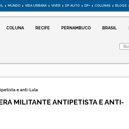
IL
MUNDO
VIDA URBANA
VIVER
DP AUTO
DP+
COLUNAS
BLOGS
COLUNA
RECIFE
PERNAMBUCO
BRASIL
ipetista e anti-Lula
ERA MILITANTE ANTIPETISTA E ANTI-