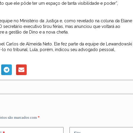
to que ele pôde ter um espaço de tanta visibilidade e poder”,
uipe no Ministério da Justiça e, como revelado na coluna da Eliane
 secretário executivo tirou férias, mas anunciou que voltará ao
tre a gestão de Dino e a nova chefia.
noel Carlos de Almeida Neto. Ele fez parte da equipe de Lewandowski
í-lo no tribunal. Lula, porém, indicou seu advogado pessoal,
órios são marcados com
*
l
*
Site