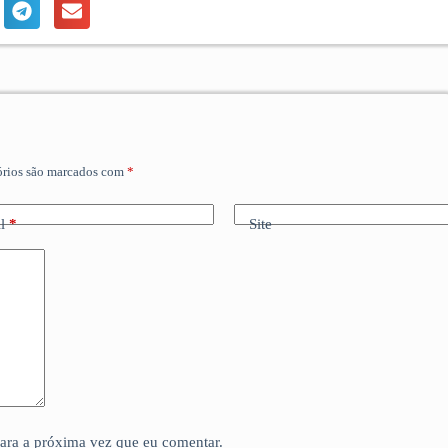
órios são marcados com
*
l
*
Site
para a próxima vez que eu comentar.