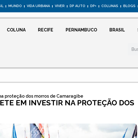
IL
MUNDO
VIDA URBANA
VIVER
DP AUTO
DP+
COLUNAS
BLOGS
COLUNA
RECIFE
PERNAMBUCO
BRASIL
 na proteção dos morros de Camaragibe
ETE EM INVESTIR NA PROTEÇÃO DOS