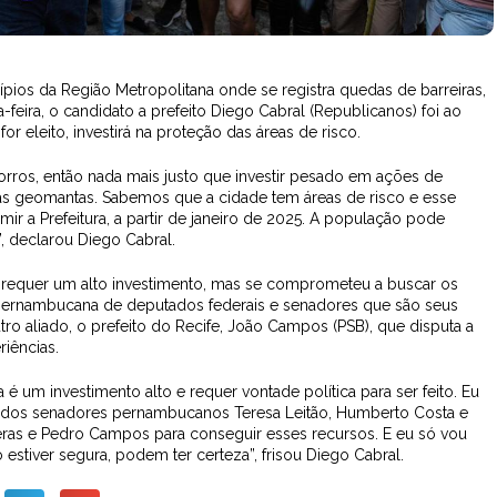
os da Região Metropolitana onde se registra quedas de barreiras,
-feira, o candidato a prefeito Diego Cabral (Republicanos) foi ao
r eleito, investirá na proteção das áreas de risco.
ros, então nada mais justo que investir pesado em ações de
s geomantas. Sabemos que a cidade tem áreas de risco e esse
r a Prefeitura, a partir de janeiro de 2025. A população pode
”, declarou Diego Cabral.
 requer um alto investimento, mas se comprometeu a buscar os
pernambucana de deputados federais e senadores que são seus
tro aliado, o prefeito do Recife, João Campos (PSB), que disputa a
riências.
um investimento alto e requer vontade política para ser feito. Eu
o dos senadores pernambucanos Teresa Leitão, Humberto Costa e
eras e Pedro Campos para conseguir esses recursos. E eu só vou
stiver segura, podem ter certeza”, frisou Diego Cabral.