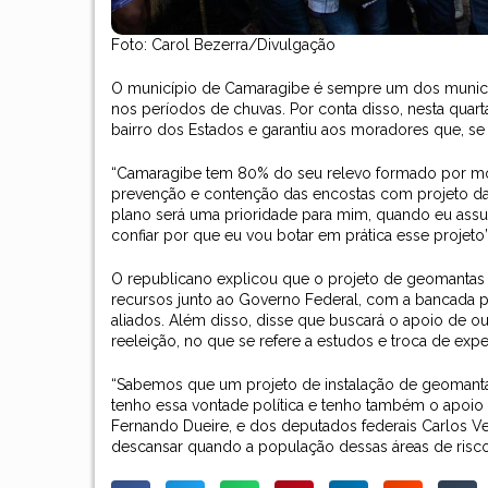
Foto: Carol Bezerra/Divulgação
O município de Camaragibe é sempre um dos municípi
nos períodos de chuvas. Por conta disso, nesta quarta
bairro dos Estados e garantiu aos moradores que, se fo
“Camaragibe tem 80% do seu relevo formado por mor
prevenção e contenção das encostas com projeto da
plano será uma prioridade para mim, quando eu assumi
confiar por que eu vou botar em prática esse projeto
O republicano explicou que o projeto de geomantas
recursos junto ao Governo Federal, com a bancada 
aliados. Além disso, disse que buscará o apoio de ou
reeleição, no que se refere a estudos e troca de expe
“Sabemos que um projeto de instalação de geomanta é 
tenho essa vontade política e tenho também o apoi
Fernando Dueire, e dos deputados federais Carlos V
descansar quando a população dessas áreas de risco e