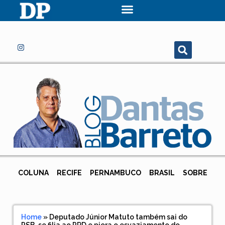
COLUNA
RECIFE
PERNAMBUCO
BRASIL
SOBRE
Home
»
Deputado Júnior Matuto também sai do
PSB, se filia ao PRD e piora o esvaziamento do