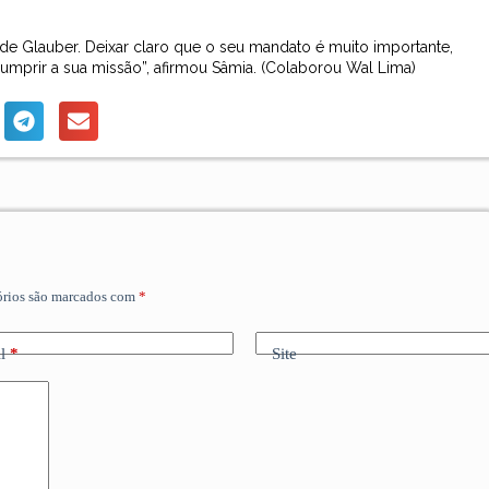
e Glauber. Deixar claro que o seu mandato é muito importante,
mprir a sua missão”, afirmou Sâmia. (
Colaborou Wal Lima
)
órios são marcados com
*
l
*
Site