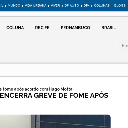
IL
MUNDO
VIDA URBANA
VIVER
DP AUTO
DP+
COLUNAS
BLOGS
COLUNA
RECIFE
PERNAMBUCO
BRASIL
de fome após acordo com Hugo Motta
ENCERRA GREVE DE FOME APÓS