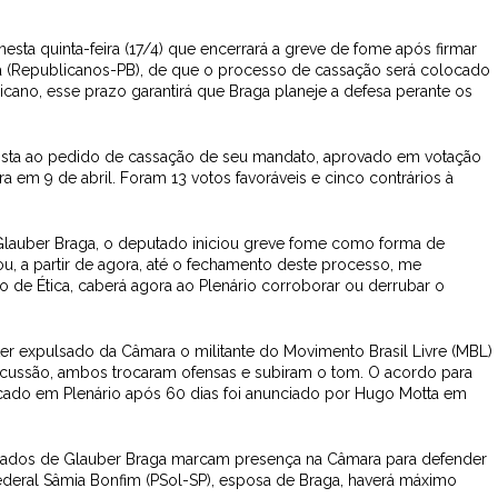
esta quinta-feira (17/4) que encerrará a greve de fome após firmar
 (Republicanos-PB), de que o processo de cassação será colocado
cano, esse prazo garantirá que Braga planeje a defesa perante os
osta ao pedido de cassação de seu mandato, aprovado em votação
 em 9 de abril. Foram 13 votos favoráveis e cinco contrários à
Glauber Braga, o deputado iniciou greve fome como forma de
vou, a partir de agora, até o fechamento deste processo, me
o de Ética, caberá agora ao Plenário corroborar ou derrubar o
er expulsado da Câmara o militante do Movimento Brasil Livre (MBL)
scussão, ambos trocaram ofensas e subiram o tom. O acordo para
ado em Plenário após 60 dias foi anunciado por Hugo Motta em
 aliados de Glauber Braga marcam presença na Câmara para defender
deral Sâmia Bonfim (PSol-SP), esposa de Braga, haverá máximo