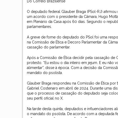
Do Correio Braziliense
O deputado federal Glauber Braga (PSol-RJ) afirmou n
um acordo com o presidente da Câmara, Hugo Motta
em Plenário da Casa após 60 dias. Segundo o republi
parlamentares.
A greve de fome do deputado do PSol foi uma resp
na Comissão de Ética e Decoro Parlamentar da Câmara
cassação do parlamentar.
Após a Comissão de Ética decidir pela cassação de 
protesto. “Eu estou o dia inteiro em jejum. E eu não 
alimentar”, disse à época. Com a decisão da Comissã
mandato do psolista.
Glauber Braga respondeu na Comissão de Ética por t
Gabriel Costenaro em abril de 2024. Durante uma di
que o processo de cassação do deputado seja coloc
seu perfil oficial no X.
Na tarde desta quinta, deputados e influenciadores
o mandato do psolista. De acordo com a deputada fe