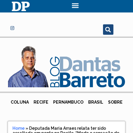
COLUNA
RECIFE
PERNAMBUCO
BRASIL
SOBRE
Home
»
Deputada Maria Arraes relata ter sido
assaltada em ponte no Recife. “Medo e sensação de