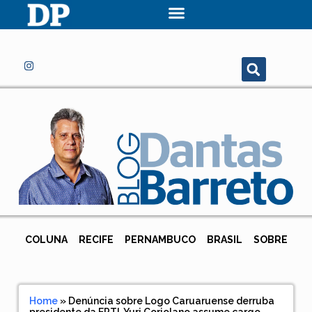
COLUNA
RECIFE
PERNAMBUCO
BRASIL
SOBRE
Home
»
Denúncia sobre Logo Caruaruense derruba
presidente da EPTI. Yuri Coriolano assume cargo