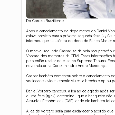
Do Correio Braziliense
Após o cancelamento do depoimento do Daniel Vorca
estava previsto para a próxima segunda-feira (23/2),
informou que a ausência do dono do Banco Master nã
O motivo, segundo Gaspar, se dá pela recuperação do
Vorcaro dos membros da CPMI. Essas informações h
pelo então relator do caso no Supremo Tribunal Feder
novo relator na Corte, ministro André Mendonça.
Gaspar também comentou sobre o cancelamento de Vo
sociedade, evidentemente viu essa brecha e optou p
Daniel Vorcaro cancelou a ida ao colegiado após se
quinta-feira (19/2), determinou que o banqueiro nã
Assuntos Econômicos (CAE), onde ele também foi con
A ida de Vorcaro seria para esclarecer o acordo qu