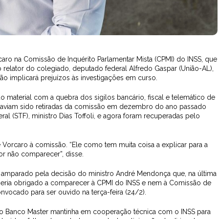
ro na Comissão de Inquérito Parlamentar Mista (CPMI) do INSS, que
 o relator do colegiado, deputado federal Alfredo Gaspar (União-AL),
o implicará prejuízos às investigações em curso.
 material com a quebra dos sigilos bancário, fiscal e telemático de
aviam sido retiradas da comissão em dezembro do ano passado
al (STF), ministro Dias Toffoli, e agora foram recuperadas pelo
rcaro à comissão. “Ele como tem muita coisa a explicar para a
or não comparecer”, disse.
r amparado pela decisão do ministro André Mendonça que, na última
o seria obrigado a comparecer à CPMI do INSS e nem à Comissão de
vocado para ser ouvido na terça-feira (24/2).
e o Banco Master mantinha em cooperação técnica com o INSS para