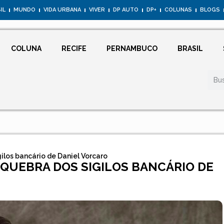
IL
MUNDO
VIDA URBANA
VIVER
DP AUTO
DP+
COLUNAS
BLOGS
COLUNA
RECIFE
PERNAMBUCO
BRASIL
ilos bancário de Daniel Vorcaro
 QUEBRA DOS SIGILOS BANCÁRIO DE