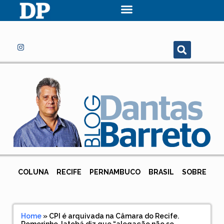
COLUNA
RECIFE
PERNAMBUCO
BRASIL
SOBRE
Home
»
CPI é arquivada na Câmara do Recife.
Romerinho Jatobá diz que “alegação não se