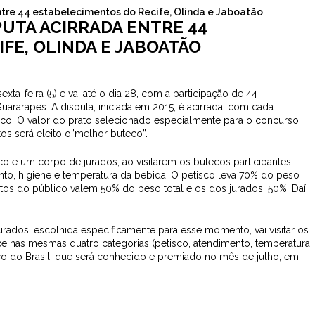
tre 44 estabelecimentos do Recife, Olinda e Jaboatão
PUTA ACIRRADA ENTRE 44
FE, OLINDA E JABOATÃO
xta-feira (5) e vai até o dia 28, com a participação de 44
ararapes. A disputa, iniciada em 2015, é acirrada, com cada
sco. O valor do prato selecionado especialmente para o concurso
os será eleito o”melhor buteco”.
co e um corpo de jurados, ao visitarem os butecos participantes,
ento, higiene e temperatura da bebida. O petisco leva 70% do peso
tos do público valem 50% do peso total e os dos jurados, 50%. Daí,
rados, escolhida especificamente para esse momento, vai visitar os
e nas mesmas quatro categorias (petisco, atendimento, temperatura
eco do Brasil, que será conhecido e premiado no mês de julho, em