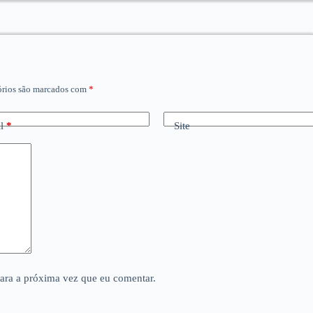
órios são marcados com
*
l
*
Site
para a próxima vez que eu comentar.