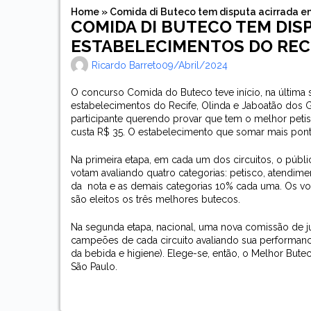
Home
»
Comida di Buteco tem disputa acirrada en
COMIDA DI BUTECO TEM DIS
ESTABELECIMENTOS DO RECI
Ricardo Barreto
09/abril/2024
O concurso Comida do Buteco teve início, na última se
estabelecimentos do Recife, Olinda e Jaboatão dos Gu
participante querendo provar que tem o melhor peti
custa R$ 35. O estabelecimento que somar mais pont
Na primeira etapa, em cada um dos circuitos, o públi
votam avaliando quatro categorias: petisco, atendim
da
nota e as demais categorias 10% cada uma. Os vo
são eleitos os três melhores butecos.
Na segunda etapa, nacional, uma nova comissão de ju
campeões de cada circuito avaliando sua performanc
da bebida e higiene). Elege-se, então, o Melhor But
São Paulo.