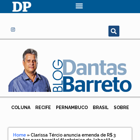
COLUNA
RECIFE
PERNAMBUCO
BRASIL
SOBRE
Home
»
Clarissa Tércio anuncia emenda de R$ 3
milhões para hospital filantrópico de Jaboatão