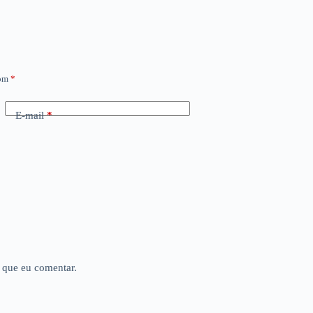
com
*
E-mail
*
 que eu comentar.