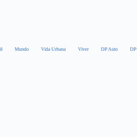
il
Mundo
Vida Urbana
Viver
DP Auto
DP