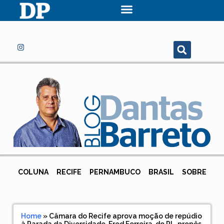
COLUNA
RECIFE
PERNAMBUCO
BRASIL
SOBRE
Home
»
Câmara do Recife aprova moção de repúdio
à Parada da Diversidade. Fred Ferreira, do PL, propôs