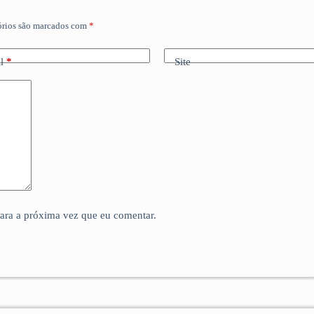
órios são marcados com
*
l
*
Site
para a próxima vez que eu comentar.