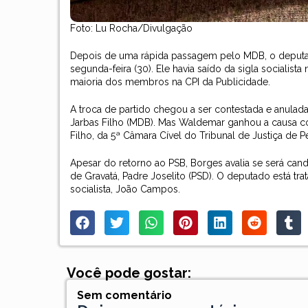
Foto: Lu Rocha/Divulgação
Depois de uma rápida passagem pelo MDB, o deputad
segunda-feira (30). Ele havia saído da sigla socialist
maioria dos membros na CPI da Publicidade.
A troca de partido chegou a ser contestada e anulad
Jarbas Filho (MDB). Mas Waldemar ganhou a causa 
Filho, da 5ª Câmara Cível do Tribunal de Justiça de
Apesar do retorno ao PSB, Borges avalia se será cand
de Gravatá, Padre Joselito (PSD). O deputado está t
socialista, João Campos.
Você pode gostar:
Sem comentário