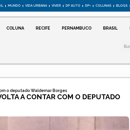
IL
MUNDO
VIDA URBANA
VIVER
DP AUTO
DP+
COLUNAS
BLOGS
COLUNA
RECIFE
PERNAMBUCO
BRASIL
 com o deputado Waldemar Borges
VOLTA A CONTAR COM O DEPUTADO