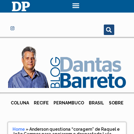
COLUNA
RECIFE
PERNAMBUCO
BRASIL
SOBRE
Home
»
Anderson questiona “coragem” de Raquel e
João Campos para apoiarem o desgastado Lula