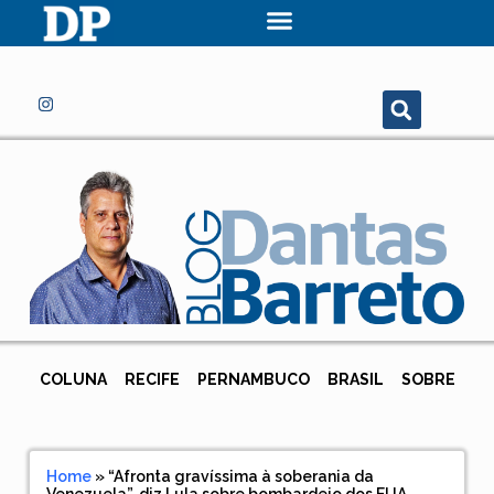
COLUNA
RECIFE
PERNAMBUCO
BRASIL
SOBRE
Home
»
“Afronta gravíssima à soberania da
Venezuela”, diz Lula sobre bombardeio dos EUA