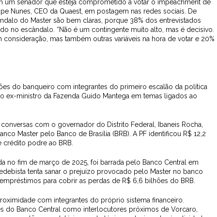
 em um senador que esteja comprometido a votar o impeachment de
Felipe Nunes, CEO da Quaest, em postagem nas redes sociais. De
ândalo do Master são bem claras, porque 38% dos entrevistados
do no escândalo. “Não é um contingente muito alto, mas é decisivo.
 consideração, mas também outras variáveis na hora de votar e 20%
ões do banqueiro com integrantes do primeiro escalão da política
do ex-ministro da Fazenda Guido Mantega em temas ligados ao
conversas com o governador do Distrito Federal, Ibaneis Rocha,
 Banco Master pelo Banco de Brasília (BRB). A PF identificou R$ 12,2
e crédito podre ao BRB.
a no fim de março de 2025, foi barrada pelo Banco Central em
ebista tenta sanar o prejuízo provocado pelo Master no banco
empréstimos para cobrir as perdas de R$ 6,6 bilhões do BRB.
roximidade com integrantes do próprio sistema financeiro.
tes do Banco Central como interlocutores próximos de Vorcaro,