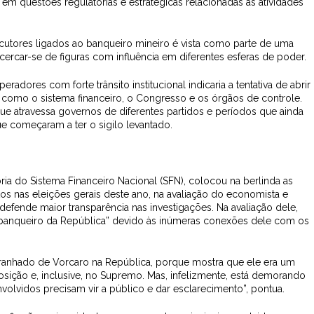
em questões regulatórias e estratégicas relacionadas às atividades
rlocutores ligados ao banqueiro mineiro é vista como parte de uma
: cercar-se de figuras com influência em diferentes esferas de poder.
radores com forte trânsito institucional indicaria a tentativa de abrir
, como o sistema financeiro, o Congresso e os órgãos de controle.
que atravessa governos de diferentes partidos e períodos que ainda
e começaram a ter o sigilo levantado.
ia do Sistema Financeiro Nacional (SFN), colocou na berlinda as
tos nas eleições gerais deste ano, na avaliação do economista e
efende maior transparência nas investigações. Na avaliação dele,
banqueiro da República” devido às inúmeras conexões dele com os
emaranhado de Vorcaro na República, porque mostra que ele era um
osição e, inclusive, no Supremo. Mas, infelizmente, está demorando
olvidos precisam vir a público e dar esclarecimento”, pontua.