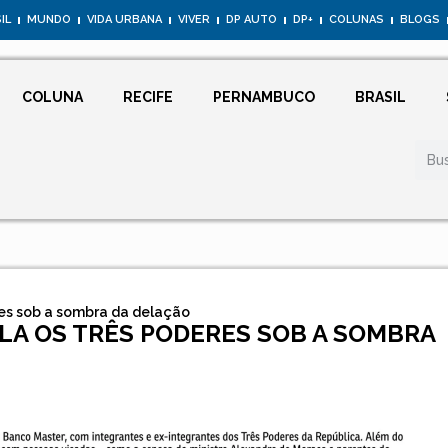
IL
MUNDO
VIDA URBANA
VIVER
DP AUTO
DP+
COLUNAS
BLOGS
COLUNA
RECIFE
PERNAMBUCO
BRASIL
res sob a sombra da delação
ALA OS TRÊS PODERES SOB A SOMBRA