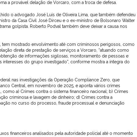
soma a provável delação de Vorcaro, com a troca de defesa.
escolhido o advogado José Luís de Oliveira Lima, que também defendeu
nistro da Casa Civil José Dirceu e o ex-ministro de Bolsonaro Walter
 trama golpista. Roberto Podval também deve deixar a causa nos
ro, tem mostrado envolvimento até com criminosos perigosos, como
relação direta de prestação de serviços a Vorcaro, “atuando como
 obtenção de informações sigilosas, monitoramento de pessoas e
s interesses do grupo investigado”, conforme mostra a íntegra do
Federal nas investigações da Operação Compliance Zero, que
 Banco Central, em novembro de 2025, e aponta vários crimes
al, como a) Crimes contra o sistema financeiro nacional; b) Crimes
ação criminosa e lavagem de dinheiro; d) Crimes contra a
oação no curso do processo, fraude processual e denunciação
uxos financeiros analisados pela autoridade policial até o momento