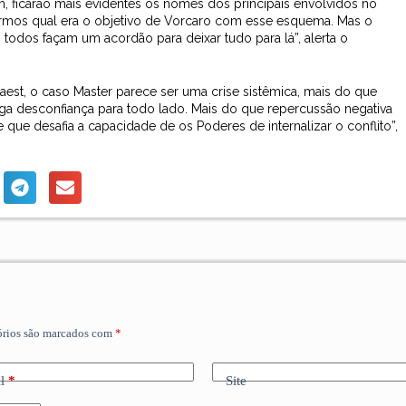
, ficarão mais evidentes os nomes dos principais envolvidos no
ermos qual era o objetivo de Vorcaro com esse esquema. Mas o
todos façam um acordão para deixar tudo para lá”, alerta o
uaest, o caso Master parece ser uma crise sistêmica, mais do que
e joga desconfiança para todo lado. Mais do que repercussão negativa
e que desafia a capacidade de os Poderes de internalizar o conflito”,
órios são marcados com
*
l
*
Site