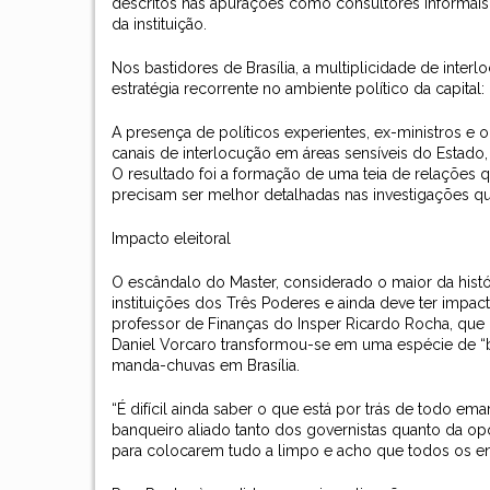
descritos nas apurações como consultores informais 
da instituição.
Nos bastidores de Brasília, a multiplicidade de inte
estratégia recorrente no ambiente político da capital
A presença de políticos experientes, ex-ministros e ope
canais de interlocução em áreas sensíveis do Estado
O resultado foi a formação de uma teia de relações 
precisam ser melhor detalhadas nas investigações qu
Impacto eleitoral
O escândalo do Master, considerado o maior da histór
instituições dos Três Poderes e ainda deve ter impac
professor de Finanças do Insper Ricardo Rocha, que d
Daniel Vorcaro transformou-se em uma espécie de “
manda-chuvas em Brasília.
“É difícil ainda saber o que está por trás de todo 
banqueiro aliado tanto dos governistas quanto da op
para colocarem tudo a limpo e acho que todos os env