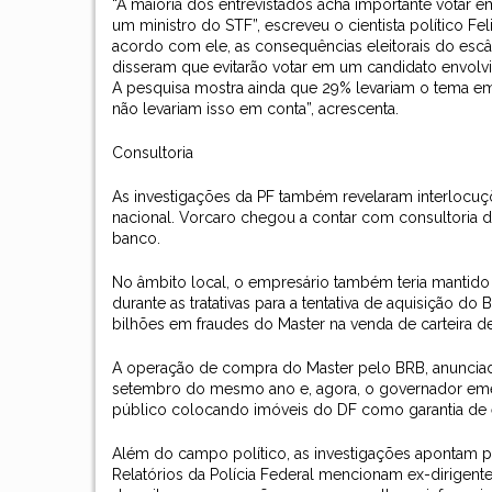
“A maioria dos entrevistados acha importante votar
um ministro do STF”, escreveu o cientista político 
acordo com ele, as consequências eleitorais do esc
disseram que evitarão votar em um candidato envolvi
A pesquisa mostra ainda que 29% levariam o tema em
não levariam isso em conta”, acrescenta.
Consultoria
As investigações da PF também revelaram interlocuç
nacional. Vorcaro chegou a contar com consultoria 
banco.
No âmbito local, o empresário também teria mantido 
durante as tratativas para a tentativa de aquisição do
bilhões em fraudes do Master na venda de carteira d
A operação de compra do Master pelo BRB, anunciad
setembro do mesmo ano e, agora, o governador emed
público colocando imóveis do DF como garantia de 
Além do campo político, as investigações apontam p
Relatórios da Polícia Federal mencionam ex-dirigen