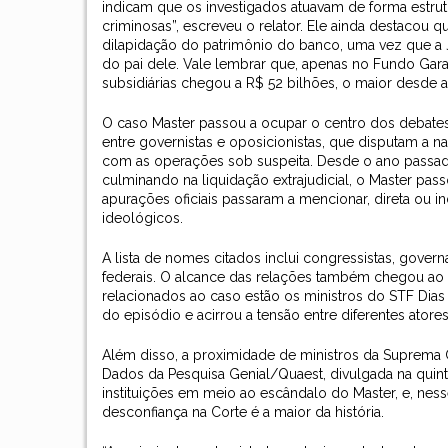
indicam que os investigados atuavam de forma estrutu
criminosas”, escreveu o relator. Ele ainda destacou 
dilapidação do patrimônio do banco, uma vez que a 
do pai dele. Vale lembrar que, apenas no Fundo Gar
subsidiárias chegou a R$ 52 bilhões, o maior desde 
O caso Master passou a ocupar o centro dos debate
entre governistas e oposicionistas, que disputam a 
com as operações sob suspeita. Desde o ano passado,
culminando na liquidação extrajudicial, o Master pa
apurações oficiais passaram a mencionar, direta ou in
ideológicos.
A lista de nomes citados inclui congressistas, gover
federais. O alcance das relações também chegou ao 
relacionados ao caso estão os ministros do STF Dias 
do episódio e acirrou a tensão entre diferentes atores 
Além disso, a proximidade de ministros da Suprema 
Dados da Pesquisa Genial/Quaest, divulgada na quin
instituições em meio ao escândalo do Master, e, nes
desconfiança na Corte é a maior da história.