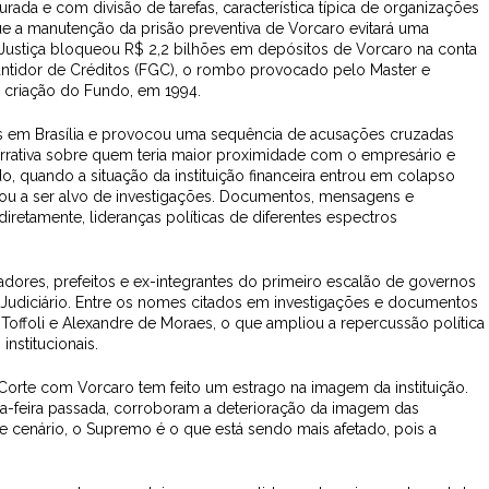
rada e com divisão de tarefas, característica típica de organizações
que a manutenção da prisão preventiva de Vorcaro evitará uma
Justiça bloqueou R$ 2,2 bilhões em depósitos de Vorcaro na conta
antidor de Créditos (FGC), o rombo provocado pelo Master e
a criação do Fundo, em 1994.
s em Brasília e provocou uma sequência de acusações cruzadas
narrativa sobre quem teria maior proximidade com o empresário e
 quando a situação da instituição financeira entrou em colapso
ssou a ser alvo de investigações. Documentos, mensagens e
diretamente, lideranças políticas de diferentes espectros
nadores, prefeitos e ex-integrantes do primeiro escalão de governos
Judiciário. Entre os nomes citados em investigações e documentos
Toffoli e Alexandre de Moraes, o que ampliou a repercussão política
institucionais.
Corte com Vorcaro tem feito um estrago na imagem da instituição.
ta-feira passada, corroboram a deterioração da imagem das
se cenário, o Supremo é o que está sendo mais afetado, pois a