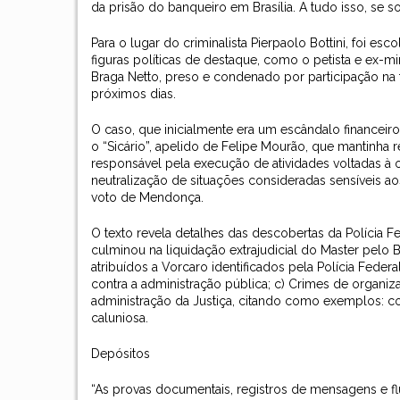
da prisão do banqueiro em Brasília. A tudo isso, se 
Para o lugar do criminalista Pierpaolo Bottini, foi 
figuras políticas de destaque, como o petista e ex-mi
Braga Netto, preso e condenado por participação na
próximos dias.
O caso, que inicialmente era um escândalo financei
o “Sicário”, apelido de Felipe Mourão, que mantinha 
responsável pela execução de atividades voltadas à
neutralização de situações consideradas sensíveis ao
voto de Mendonça.
O texto revela detalhes das descobertas da Polícia 
culminou na liquidação extrajudicial do Master pelo
atribuídos a Vorcaro identificados pela Polícia Feder
contra a administração pública; c) Crimes de organiz
administração da Justiça, citando como exemplos: c
caluniosa.
Depósitos
“As provas documentais, registros de mensagens e fl