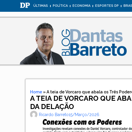
ÚLTIMAS
POLÍTICA
ECONOMIA
ESPORTES DP
BRAS
Home
»
A teia de Vorcaro que abala os Três Pode
A TEIA DE VORCARO QUE AB
DA DELAÇÃO
Ricardo Barreto
15/março/2026