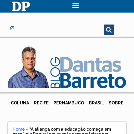
COLUNA
RECIFE
PERNAMBUCO
BRASIL
SOBRE
Home
»
“A aliança com a educação começa em
casa”, diz Raquel em evento com prefeitos em