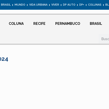
BRASIL
MUNDO
VIDA URBANA
VIVER
DP AUTO
DP+
COLUNAS
B
COLUNA
RECIFE
PERNAMBUCO
BRASIL
024