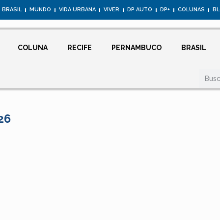
BRASIL
MUNDO
VIDA URBANA
VIVER
DP AUTO
DP+
COLUNAS
B
COLUNA
RECIFE
PERNAMBUCO
BRASIL
26