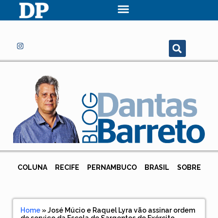
COLUNA
RECIFE
PERNAMBUCO
BRASIL
SOBRE
Home
»
José Múcio e Raquel Lyra vão assinar ordem
de serviço da Escola de Sargentos do Exército