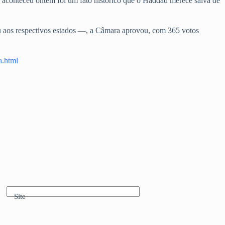
 aconteceu ontem foi um fato histórico que o Haddad merece salva de
u aos respectivos estados —, a Câmara aprovou, com 365 votos
a.html
Site