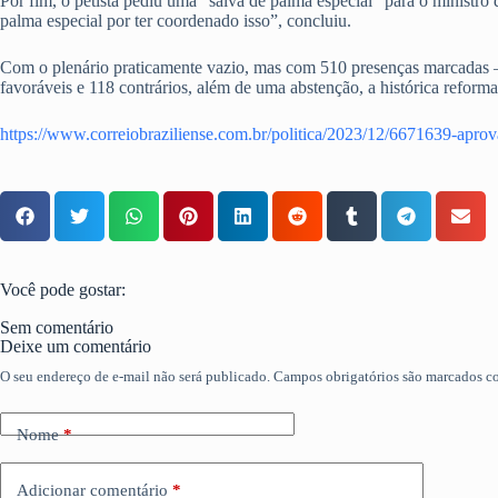
Por fim, o petista pediu uma “salva de palma especial” para o minist
palma especial por ter coordenado isso”, concluiu.
Com o plenário praticamente vazio, mas com 510 presenças marcadas —
favoráveis e 118 contrários, além de uma abstenção, a histórica reforma 
https://www.correiobraziliense.com.br/politica/2023/12/6671639-apr
Você pode gostar:
Sem comentário
Deixe um comentário
O seu endereço de e-mail não será publicado.
Campos obrigatórios são marcados 
Nome
*
Adicionar comentário
*