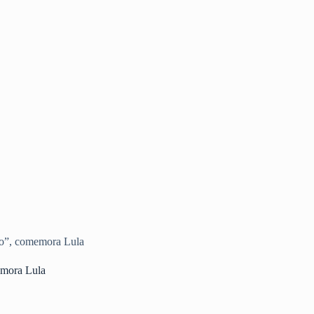
so”, comemora Lula
emora Lula