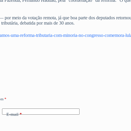
ro da Fazenda, Fernando Haddad, pela “coordenação” da reforma. “O que
 por meio da votação remota, já que boa parte dos deputados retorno
tributária, debatida por mais de 30 anos.
ovamos-uma-reforma-tributaria-com-minoria-no-congresso-comemora-lul
com
*
E-mail
*