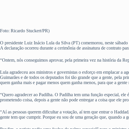
Foto: Ricardo Stuckert/PR)
O presidente Luiz Inácio Lula da Silva (PT) comemorou, neste sábado 
A declaração ocorreu durante a cerimônia de assinatura de contrato
“Ontem, nós conseguimos aprovar, pela primeira vez na história da Re
Lula agradeceu aos ministros e governistas o esforço em emplacar a a
Guimarães e de todos os deputados foi tão grande que a gente, pela prim
quem ganha mais e pagar menos quem ganha menos, para que a gente m
“Quero agradecer ao Padilha. O Padilha tem uma função especial, ele é
prometendo coisa, depois a gente não pode entregar a coisa que ele pr
“Aí as pessoas querem dificultar a votação, aí tem que entrar o Haddad
gente tem que cumprir. Porque eu sou de uma geração que, quando a g