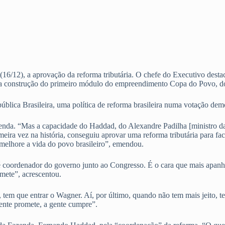
(16/12), a aprovação da reforma tributária. O chefe do Executivo dest
 para construção do primeiro módulo do empreendimento Copa do Povo
pública Brasileira, uma política de reforma brasileira numa votação d
genda. “Mas a capacidade do Haddad, do Alexandre Padilha [ministro da
eira vez na história, conseguiu aprovar uma reforma tributária para fac
elhore a vida do povo brasileiro”, emendou.
 coordenador do governo junto ao Congresso. É o cara que mais apanha, 
omete”, acrescentou.
, tem que entrar o Wagner. Aí, por último, quando não tem mais jeito, 
ente promete, a gente cumpre”.