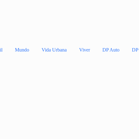
il
Mundo
Vida Urbana
Viver
DP Auto
DP